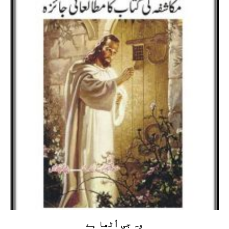
وہ جی اُٹھا ہے