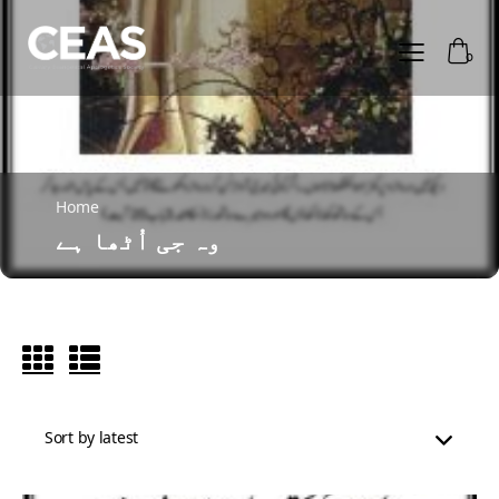
0
Home
وہ جی اُٹھا ہے