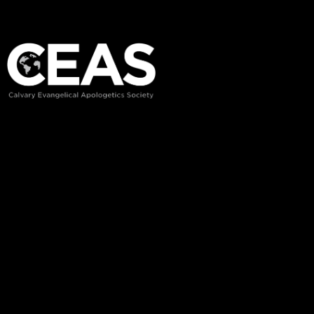
Recent Posts
Rooted in the Word
Biblical Training/Classes
Charateristics of Cults
Welcome to CC Pak
Links
Home